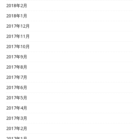
2018年2月
2018年1月
2017年12月
2017年11月
2017年10月
2017年9月
2017年8月
2017年7月
2017年6月
2017年5月
2017年4月
2017年3月
2017年2月
2017年1月