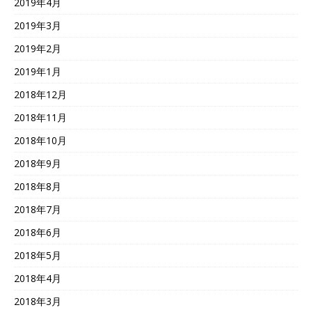
2019年4月
2019年3月
2019年2月
2019年1月
2018年12月
2018年11月
2018年10月
2018年9月
2018年8月
2018年7月
2018年6月
2018年5月
2018年4月
2018年3月