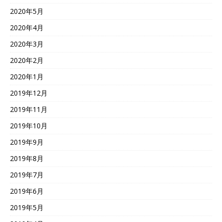
2020年5月
2020年4月
2020年3月
2020年2月
2020年1月
2019年12月
2019年11月
2019年10月
2019年9月
2019年8月
2019年7月
2019年6月
2019年5月