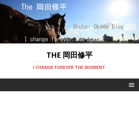
THE 岡田修平
I CHANGE FOREVER THE MOMENT.