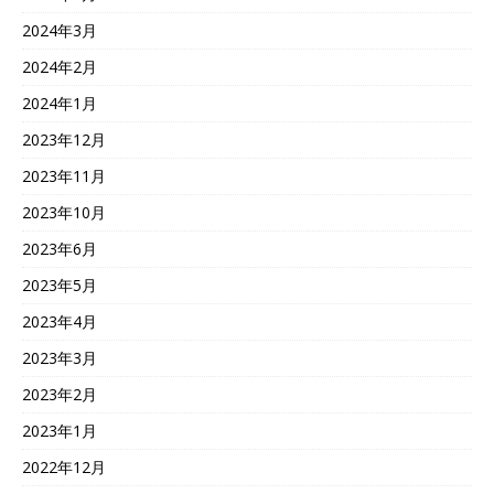
2024年3月
2024年2月
2024年1月
2023年12月
2023年11月
2023年10月
2023年6月
2023年5月
2023年4月
2023年3月
2023年2月
2023年1月
2022年12月