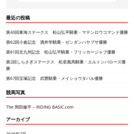
最近の投稿
第43回東海ステークス 松山弘平騎乗・マテンロウコマンド優勝
第62回小倉記念 酒井学騎乗・ゼンダンハヤブサ優勝
第61回北九州記念 松山弘平騎乗・フリッカージャブ優勝
第2回しらさぎステークス 松若風馬騎乗・エルトンバローズ優
勝
第67回宝塚記念 武豊騎乗・メイショウタバル優勝
競馬写真
The 岡田修平 – RIDING BASIC.com
アーカイブ
2026年7月