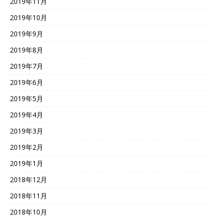
2019年11月
2019年10月
2019年9月
2019年8月
2019年7月
2019年6月
2019年5月
2019年4月
2019年3月
2019年2月
2019年1月
2018年12月
2018年11月
2018年10月