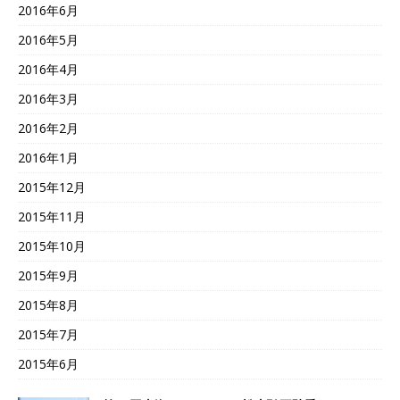
2016年6月
2016年5月
2016年4月
2016年3月
2016年2月
2016年1月
2015年12月
2015年11月
2015年10月
2015年9月
2015年8月
2015年7月
2015年6月