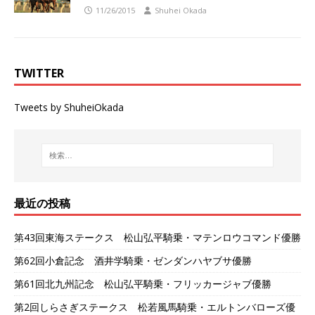
11/26/2015
Shuhei Okada
TWITTER
Tweets by ShuheiOkada
最近の投稿
第43回東海ステークス 松山弘平騎乗・マテンロウコマンド優勝
第62回小倉記念 酒井学騎乗・ゼンダンハヤブサ優勝
第61回北九州記念 松山弘平騎乗・フリッカージャブ優勝
第2回しらさぎステークス 松若風馬騎乗・エルトンバローズ優