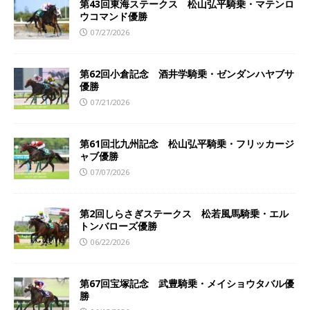
第43回東海ステークス 松山弘平騎乗・マテンロ
ウコマンド優勝
07/27/2026
第62回小倉記念 酒井学騎乗・ゼンダンハヤブサ
優勝
07/21/2026
第61回北九州記念 松山弘平騎乗・フリッカージ
ャブ優勝
07/07/2026
第2回しらさぎステークス 松若風馬騎乗・エル
トンバローズ優勝
06/22/2026
第67回宝塚記念 武豊騎乗・メイショウタバル優
勝