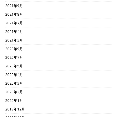
2021年9月
2021年8月
2021年7月
2021年4月
2021年3月
2020年9月
2020年7月
2020年5月
2020年4月
2020年3月
2020年2月
2020年1月
2019年12月