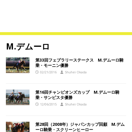
M.デムーロ
第33回フェブラリーステークス M.デムーロ騎
乗・モーニン優勝
02/21/2016
Shuhei Okada
第16回チャンピオンズカップ M.デムーロ騎
乗・サンビスタ優勝
12/06/2015
Shuhei Okada
第28回（2008年）ジャパンカップ回顧 M.デム
ーロ騎乗・スクリーンヒーロー