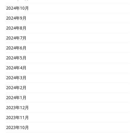
2024年10月
2024年9月
2024年8月
2024年7月
2024年6月
2024年5月
2024年4月
2024年3月
2024年2月
2024年1月
2023年12月
2023年11月
2023年10月