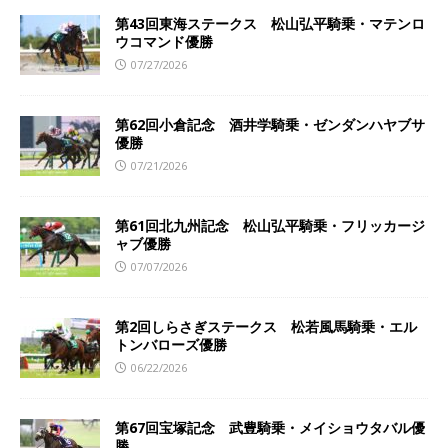
第43回東海ステークス 松山弘平騎乗・マテンロ
ウコマンド優勝
07/27/2026
第62回小倉記念 酒井学騎乗・ゼンダンハヤブサ
優勝
07/21/2026
第61回北九州記念 松山弘平騎乗・フリッカージ
ャブ優勝
07/07/2026
第2回しらさぎステークス 松若風馬騎乗・エル
トンバローズ優勝
06/22/2026
第67回宝塚記念 武豊騎乗・メイショウタバル優
勝