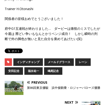
Trainer H.Otonashi
関係者の皆様おめでとうございました！
府中G1五連戦が終わりました… ダービーは痛恨のミスでしたが
今週は 際どい争いもなんとかリベンジ成功！ しかし瞬時の判
断で外の脚色が無いと見た自分を褒めてあげたい(笑)
インディチャンプ
メールドグラース
レーン
安田記念
福永祐一
鳴尾記念
PREVIOUS
第86回東京優駿 浜中俊騎乗・ロジャーバローズ優勝
NEXT