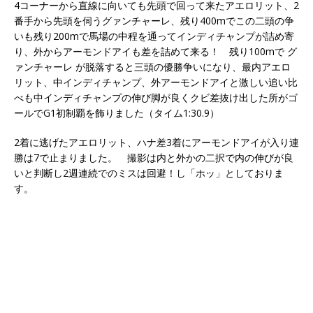
4コーナーから直線に向いても先頭で回って来たアエロリット、2
番手から先頭を伺うグァンチャーレ、残り400mでこの二頭の争
いも残り200mで馬場の中程を通ってインディチャンプが詰め寄
り、外からアーモンドアイも差を詰めて来る！ 残り100mで グ
ァンチャーレ が脱落すると三頭の優勝争いになり、最内アエロ
リット、中インディチャンプ、外アーモンドアイと激しい追い比
べも中インディチャンプの伸び脚が良くクビ差抜け出した所がゴ
ールでG1初制覇を飾りました（タイム1:30.9）
2着に逃げたアエロリット、ハナ差3着にアーモンドアイが入り連
勝は7で止まりました。 撮影は内と外かの二択で内の伸びが良
いと判断し2週連続でのミスは回避！し「ホッ」としておりま
す。