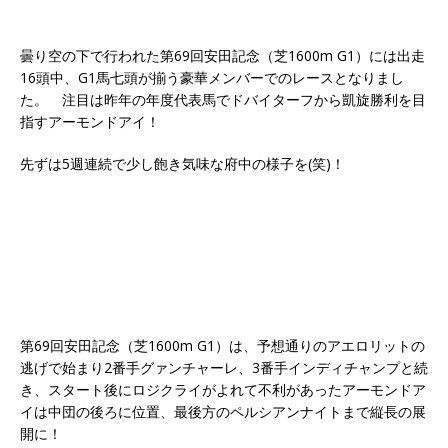
曇り空の下で行われた第69回安田記念（芝1600m G1）には出走
16頭中、G1馬七頭が揃う豪華メンバーでのレースとなりまし
た。 注目は昨年の年度代表馬でドバイターフから凱旋勝利を目
指すアーモンドアイ！
先ずは5週連続で少し飽き気味な府中の様子を(笑)！
第69回安田記念（芝1600m G1）は、予想通りのアエロリットの
逃げで始まり2番手グァンチャーレ、3番手インディチャンプと続
き、スタート後にロジクライがよれて不利があったアーモンドア
イは中団の後ろに位置、最後方のペルシアンナイトまで縦長の展
開に！