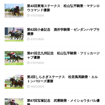
第43回東海ステークス 松山弘平騎乗・マテンロ
ウコマンド優勝
07/27/2026
第62回小倉記念 酒井学騎乗・ゼンダンハヤブサ
優勝
07/21/2026
第61回北九州記念 松山弘平騎乗・フリッカージ
ャブ優勝
07/07/2026
第2回しらさぎステークス 松若風馬騎乗・エル
トンバローズ優勝
06/22/2026
第67回宝塚記念 武豊騎乗・メイショウタバル優
勝